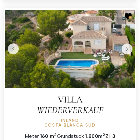
VILLA
WIEDERVERKAUF
INLAND
COSTA BLANCA SÜD
2
2
Meter
160 m
Grundstück
1.800m
Zi.
3