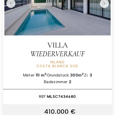
VILLA
WIEDERVERKAUF
INLAND
COSTA BLANCA SÜD
2
2
Meter
111 m
Grundstück
300m
Zi.
3
Badezimmer
2
REF:
MLSC7434680
410.000 €