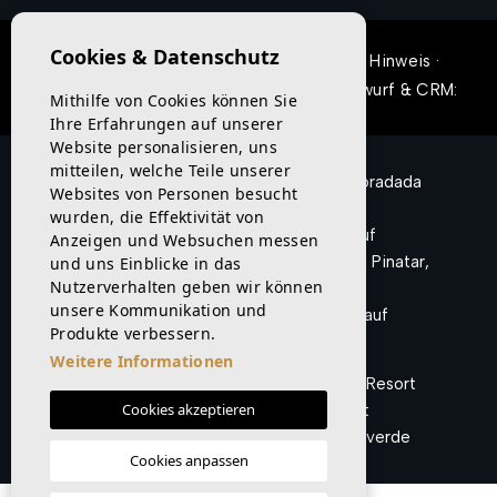
Cookies & Datenschutz
© 2026 Desire properties ·
Rechtlicher Hinweis
·
Privatsphäre
·
Cookies
·
Web-Karte
· Entwurf & CRM:
Mithilfe von Cookies können Sie
Mediaelx
Ihre Erfahrungen auf unserer
Website personalisieren, uns
mitteilen, welche Teile unserer
Immobilie zum Verkauf in Pilar de la Horadada
Websites von Personen besucht
Spanien
wurden, die Effektivität von
Spanische Immobilie zum Verkauf
Anzeigen und Websuchen messen
Immobilie zum Verkauf in San Pedro del Pinatar,
und uns Einblicke in das
Nutzerverhalten geben wir können
Spanien
unsere Kommunikation und
Costa Blanca Immobilie zum Verkauf
Produkte verbessern.
Weitere Informationen
Häuser zum Verkauf im Santa Rosalía Resort
Cookies akzeptieren
Häuser zum Verkauf in Finestrat
Immobilienmakler in Pinar de Campoverde
Cookies anpassen