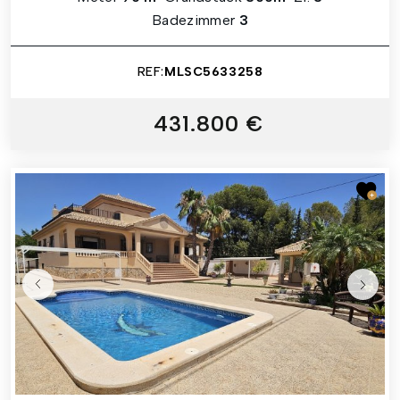
Badezimmer
3
REF:
MLSC5633258
431.800 €